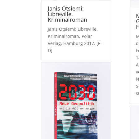
Janis Otsiemi:
Libreville.
Kriminalroman
G
F
Janis Otsiemi: Libreville.
Kriminalroman, Polar
M
Verlag, Hamburg 2017. [F–
d
D]
F
1
A
v
N
S
s