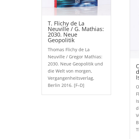
T. Flichy de La
Neuville / G. Mathias:
2030. Neue
Geopolitik
Thomas Flichy de La
Neuville / Gregor Mathias:
2030. Neue Geopolitik und
O
die Welt von morgen,
d
I
Vergangenheitsverlag,
Berlin 2016. [F–D]
O
F
I
d
V
B
T