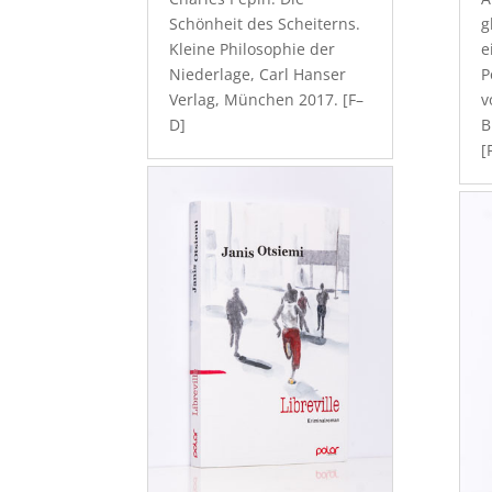
Schönheit des Scheiterns.
g
Kleine Philosophie der
e
Niederlage, Carl Hanser
P
Verlag, München 2017. [F–
v
D]
B
[