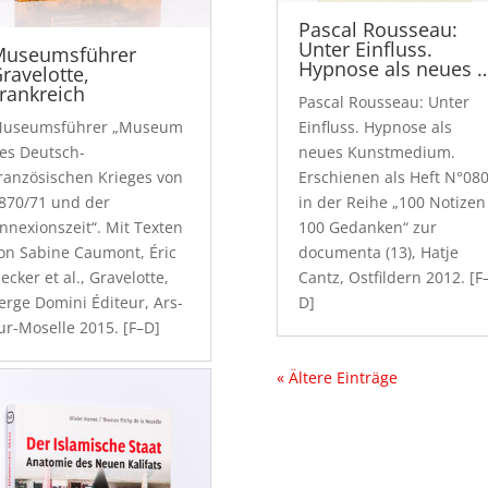
Pascal Rousseau:
Unter Einfluss.
Museumsführer
Hypnose als neues 
ravelotte,
rankreich
Pascal Rousseau: Unter
useumsführer „Museum
Einfluss. Hypnose als
es Deutsch-
neues Kunstmedium.
ranzösischen Krieges von
Erschienen als Heft N°08
870/71 und der
in der Reihe „100 Notizen
nnexionszeit“. Mit Texten
100 Gedanken“ zur
on Sabine Caumont, Éric
documenta (13), Hatje
ecker et al., Gravelotte,
Cantz, Ostfildern 2012. [F
erge Domini Éditeur, Ars-
D]
ur-Moselle 2015. [F–D]
« Ältere Einträge