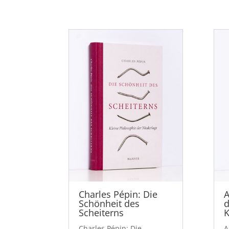
Charles Pépin: Die
A
Schönheit des
d
Scheiterns
K
Charles Pépin: Die
A