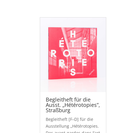
Begleitheft für die
Ausst. „Hétérotopies“,
Straßburg
Begleitheft [F–D] für die
Ausstellung „Hétérotopies.
Des avant-gardes dans l’art