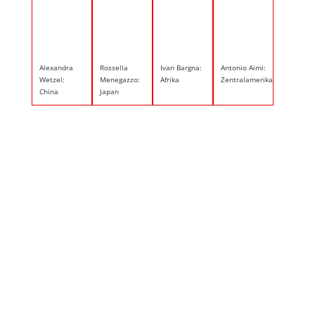
Alexandra
Rossella
Ivan Bargna:
Antonio Aimi:
Wetzel:
Menegazzo:
Afrika
Zentralamerika
China
Japan