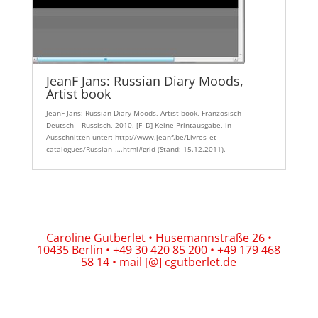
JeanF Jans: Russian Diary Moods,
Artist book
JeanF Jans: Russian Diary Moods, Artist book, Französisch –
Deutsch – Russisch, 2010. [F–D] Keine Printausgabe, in
Ausschnitten unter: http://www.jeanf.be/Livres_et_
catalogues/Russian_….html#grid (Stand: 15.12.2011).
Caroline Gutberlet • Husemannstraße 26 •
10435 Berlin • +49 30 420 85 200 • +49 179 468
58 14 • mail [@] cgutberlet.de