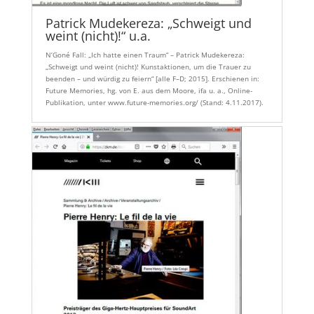
Patrick Mudekereza: „Schweigt und
weint (nicht)!“ u.a.
N’Goné Fall: „Ich hatte einen Traum“ – Patrick Mudekereza:
„Schweigt und weint (nicht)! Kunstaktionen, um die Trauer zu
beenden – und würdig zu feiern“ [alle F–D; 2015]. Erschienen in:
Future Memories, hg. von E. aus dem Moore, ifa u. a., Online-
Publikation, unter www.future-memories.org/ (Stand: 4.11.2017).