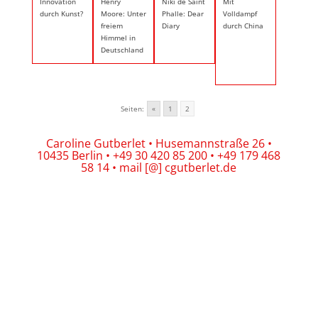
Innovation
Henry
Niki de Saint
Mit
durch Kunst?
Moore: Unter
Phalle: Dear
Volldampf
freiem
Diary
durch China
Himmel in
Deutschland
Seiten:
«
1
2
Caroline Gutberlet • Husemannstraße 26 •
10435 Berlin • +49 30 420 85 200 • +49 179 468
58 14 • mail [@] cgutberlet.de