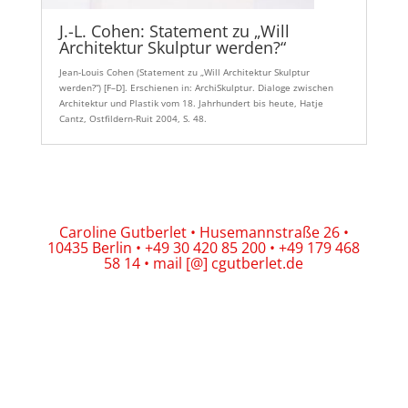
J.-L. Cohen: Statement zu „Will
Architektur Skulptur werden?“
Jean-Louis Cohen (Statement zu „Will Architektur Skulptur
werden?“) [F–D]. Erschienen in: ArchiSkulptur. Dialoge zwischen
Architektur und Plastik vom 18. Jahrhundert bis heute, Hatje
Cantz, Ostfildern-Ruit 2004, S. 48.
Caroline Gutberlet • Husemannstraße 26 •
10435 Berlin • +49 30 420 85 200 • +49 179 468
58 14 • mail [@] cgutberlet.de