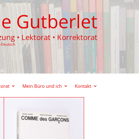
ne Gutberlet
ung • Lektorat • Korrektorat
h–Deutsch
torat
Mein Büro und ich
Kontakt