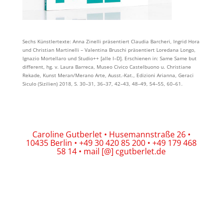
Sechs Künstlertexte: Anna Zinelli präsentiert Claudia Barcheri, Ingrid Hora
und Christian Martinelli – Valentina Bruschi präsentiert Loredana Longo,
Ignazio Mortellaro und Studio++ [alle I–D]. Erschienen in: Same Same but
different, hg. v. Laura Barreca, Museo Civico Castelbuono u. Christiane
Rekade, Kunst Meran/Merano Arte, Ausst.-Kat., Edizioni Arianna, Geraci
Siculo (Sizilien) 2018, S. 30–31, 36–37, 42–43, 48–49, 54–55, 60–61.
Caroline Gutberlet • Husemannstraße 26 •
10435 Berlin • +49 30 420 85 200 • +49 179 468
58 14 • mail [@] cgutberlet.de