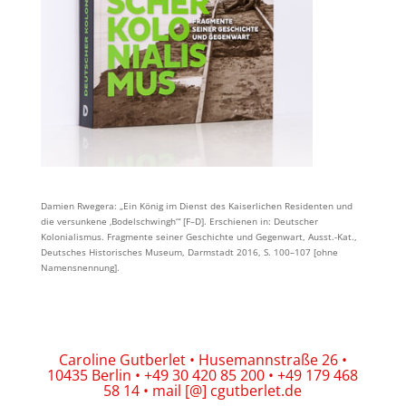
Damien Rwegera: „Ein König im Dienst des Kaiserlichen Residenten und
die versunkene ‚Bodelschwingh‘“ [F–D]. Erschienen in: Deutscher
Kolonialismus. Fragmente seiner Geschichte und Gegenwart, Ausst.-Kat.,
Deutsches Historisches Museum, Darmstadt 2016, S. 100–107 [ohne
Namensnennung].
Caroline Gutberlet • Husemannstraße 26 •
10435 Berlin • +49 30 420 85 200 • +49 179 468
58 14 • mail [@] cgutberlet.de