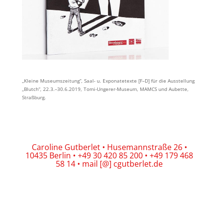
„
Kleine Museumszeitung“, Saal- u. Exponatetexte [F–D] für die Ausstellung
„Blutch“, 22.3.–30.6.2019, Tomi-Ungerer-Museum, MAMCS und Aubette,
Straßburg.
Caroline Gutberlet • Husemannstraße 26 •
10435 Berlin • +49 30 420 85 200 • +49 179 468
58 14 • mail [@] cgutberlet.de