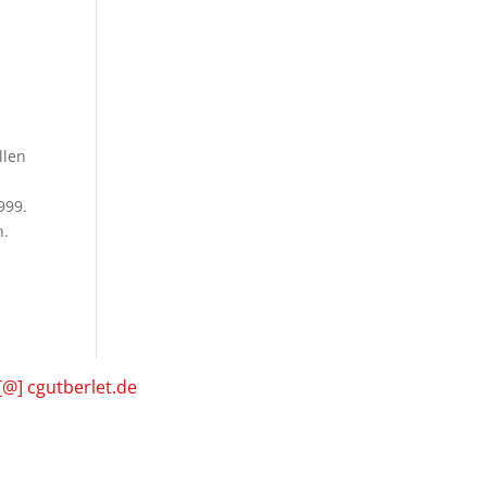
llen
999.
n.
[@] cgutberlet.de