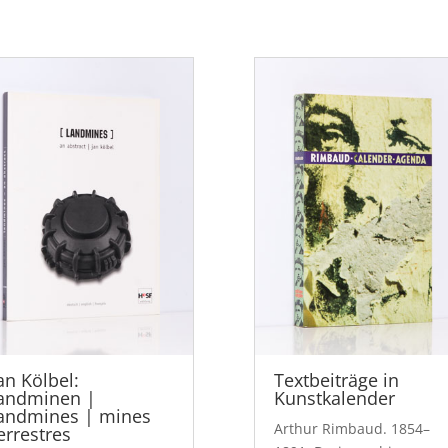
an Kölbel:
Textbeiträge in
andminen |
Kunstkalender
andmines | mines
Arthur Rimbaud. 1854–
errestres