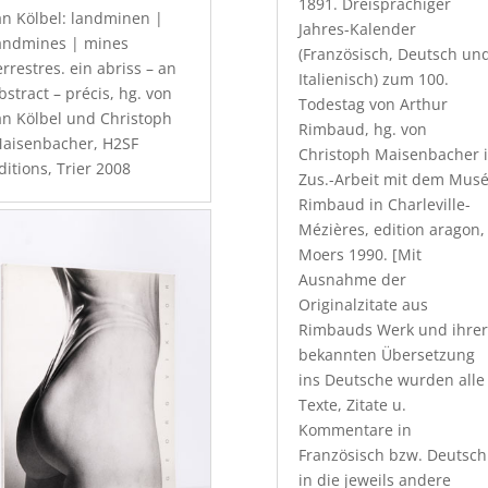
1891. Dreisprachiger
an Kölbel: landminen |
Jahres-Kalender
andmines | mines
(Französisch, Deutsch un
errestres. ein abriss – an
Italienisch) zum 100.
bstract – précis, hg. von
Todestag von Arthur
an Kölbel und Christoph
Rimbaud, hg. von
aisenbacher, H2SF
Christoph Maisenbacher 
ditions, Trier 2008
Zus.-Arbeit mit dem Mus
Rimbaud in Charleville-
Mézières, edition aragon,
Moers 1990. [Mit
Ausnahme der
Originalzitate aus
Rimbauds Werk und ihre
bekannten Übersetzung
ins Deutsche wurden alle
Texte, Zitate u.
Kommentare in
Französisch bzw. Deutsch
in die jeweils andere