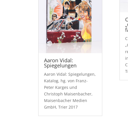
C
„
f
C
„
r
i
Aaron Vidal:
Spiegelungen
C
T
Aaron Vidal: Spiegelungen,
Katalog, hg. von Franz-
Peter Karges und
Christoph Maisenbacher,
Maisenbacher Medien
GmbH, Trier 2017