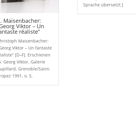
Sprache übersetzt.]
. Maisenbacher:
Georg Viktor – Un
antaste réaliste“
hristoph Maisenbacher:
Georg Viktor – Un fantaste
éaliste“ [D–F]. Erschienen
n: Georg Viktor, Galerie
upillard, Grenoble/Saint-
ropez 1991, o. S.