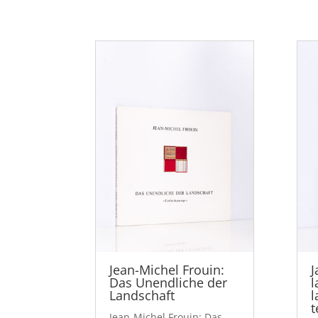
Jean-Michel Frouin:
J
Das Unendliche der
l
Landschaft
l
t
Jean-Michel Frouin: Das