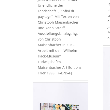
J
Unendliche der
l
Landschaft. „L’infini du
t
paysage“. Mit Texten von
a
Christoph Maisenbacher
J
und Yann Streiff,
M
Ausstellungskatalog, hg.
e
von Christoph
Maisenbacher in Zus.-
Arbeit mit dem Wilhelm-
Hack-Museum
Ludwigshafen,
Maisenbacher Art Editions,
Trier 1998. [F–D/D–F]