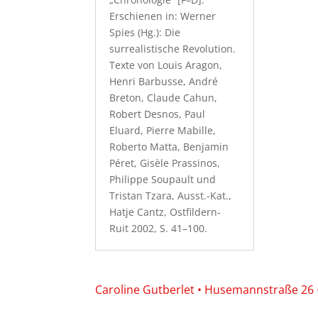
Erschienen in: Werner
Spies (Hg.): Die
surrealistische Revolution.
Texte von Louis Aragon,
Henri Barbusse, André
Breton, Claude Cahun,
Robert Desnos, Paul
Eluard, Pierre Mabille,
Roberto Matta, Benjamin
Péret, Gisèle Prassinos,
Philippe Soupault und
Tristan Tzara, Ausst.-Kat.,
Hatje Cantz, Ostfildern-
Ruit 2002, S. 41–100.
Caroline Gutberlet • Husemannstraße 26 • 