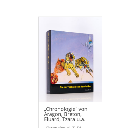
„Chronologie“ von
Aragon, Breton,
Eluard, Tzara u.a.
„Chronologie“ [F–D].